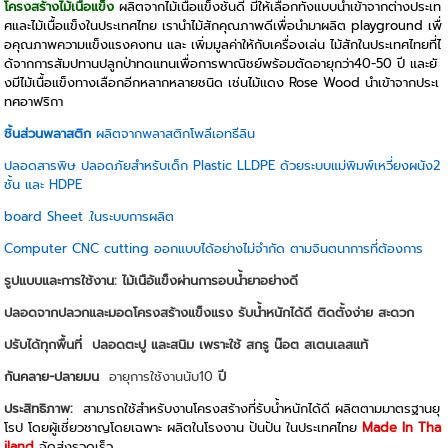
โครงสร้างไม้เนื้อแข็ง
ผลิตจากไม้เนื้อแข็งชั้นดี มีให้เลือกทั้งแบบนำเข้าจากต่างประเท
ศและไม้เนื้อแข็งในประเทศไทย เรานำไม้สักคุณภาพดีเพื่อนำมาผลิต playground เพื่
อคุณภาพความแข็งแรงคงทน และ เพิ่มมูลค่าให้กับเครื่องเล่น ไม้สักในประเทศไทยที่ไ
ด้จากการสัมปทานปลูกป่าทดแทนเพื่อการพาณิชย์พร้อมตัดอายุกว่า40-50 ปี และยั
งมีไม้เนื้อแข็งทางเลือกอีกหลากหลายชนิด เช่นไม้แดง Rose Wood นำเข้าจากประเ
ทศอาฟริกา
ชิ้นส่วนพลาสติก
ผลิตจากพลาสติกโพลีเอทธีลิน
ปลอดสารพิษ ปลอดภัยสำหรับเด็ก Plastic LLDPE ด้วยระบบแม่พิมพ์เหวี่ยงผนัง2
ชั้น และ HDPE
board Sheet .ในระบบการผลิต
Computer CNC cutting ออกแบบได้อย่างไม่จำกัด ตามจินตนาการที่ต้องการ
รูปแบบและการใช้งาน: ไม้เนือ้แข็งผ่านการอบน้ำยาอย่างดี
ปลอดจากปลวกและมอดโครงสร้างแข็งแรง รับน้ำหนักได้ดี ติดตั้งง่าย สะดวก
ปรับได้ทุกพื้นที่
ปลอดตะปู และสนิม เพราะใช้ สกรู น๊อต สเตนเลสแท้
กันคลาย-ปลายมน
อายุการใช้งานนับ10
ปี
ประสิทธิภาพ:
สามารถใช้สำหรับงานโครงสร้างที่รับน้ำหนักได้ดี ผลิตตามมาตรฐานยุ
โรป โดยผู้เชี่ยวชาญโดยเฉพาะ ผลิตในโรงงาน ปันปัน ในประเทศไทย
Made In Tha
iland
จัดส่งรวดเร็ว