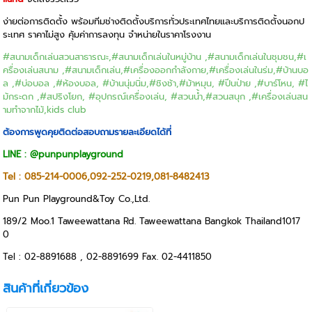
ง่ายต่อการติดตั้ง พร้อมทีมช่างติดตั้งบริการทั่วประเทศไทยและบริการติดตั้งนอกป
ระเทศ ราคาไม่สูง คุ้มค่าการลงทุน จำหน่ายในราคาโรงงาน
#สนามเด็กเล่นสวนสาธารณะ
,
#สนามเด็กเล่นในหมู่บ้าน
,
#สนามเด็กเล่นในชุมชน
,
#เ
ครื่องเล่นสนาม
,
#สนามเด็กเล่น
,#เครื่องออกกำลังกาย,
#เครื่องเล่นในร่ม
,
#บ้านบอ
ล
,
#บ่อบอล
,
#ห้องบอล
,
#บ้านนุ่ม
นิ่ม,
#ชิงช้า
,#
ม้าหมุน
,
#ปีนป่าย
,#
บาร์โหน,
#ไ
ม้กระดก
,#
สปริงโยก
, #
อุปกรณ์เครื่องเล่น
, #สวนน้ำ,
#สวนสนุก
,
#เครื่องเล่นสน
ามทำจากไม้
,
kids club
ต้องการพูดคุยติดต่อสอบถามรายละเอียดได้ที่
LINE : @punpunplayground
Tel : 085-214-0006,092-252-0219,081-8482413
Pun Pun Playground&Toy Co.,Ltd.
189/2 Moo.1 Taweewattana Rd. Taweewattana Bangkok Thailand1017
0
Tel : 02-8891688 , 02-8891699 Fax. 02-4411850
สินค้าที่เกี่ยวข้อง