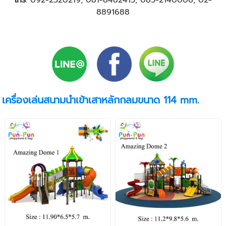
โทร
.
092-2520219
,
081-8482413
,
085-2140006
,
02-
8891688
เครื่องเล่นสนามนำเข้าเสาหลักกลมขนาด 114 mm.