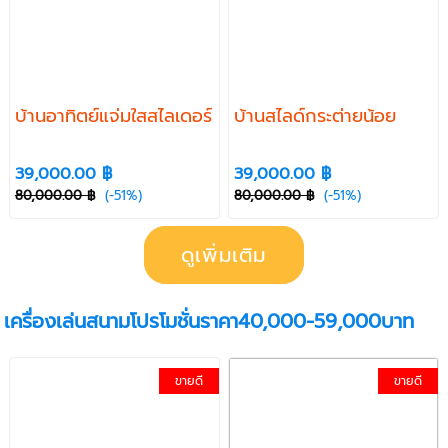
บ้านอาทิตย์แจ่มใสสไลเดอร์
บ้านสไลด์กระต่ายน้อย
39,000.00 ฿
39,000.00 ฿
80,000.00 ฿
(-51%)
80,000.00 ฿
(-51%)
ดูเพิ่มเติม
เครื่องเล่นสนามโปรโมชั่นราคา40,000-59,000บาท
ขายดี
ขายดี