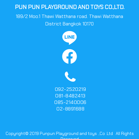
PUN PUN PLAYGROUND AND TOYS CO.,LTD.
189/2 Moo.1 Thawi Watthana road. Thawi Watthana
District Bangkok 10170
092-2520219
081-8482413
085-2140006
02-8891688
Copyright© 2019 Punpun Playground and toys .,Co .Ltd All Rights