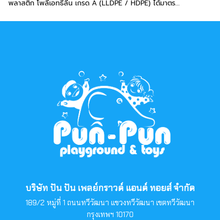
พลาสติก โพลีเอทธีลีน เกรด A (LLDPE / HDPE) ได้มาตร...
บริษัท ปัน ปัน เพลย์กราวด์ แอนด์ ทอยส์ จำกัด
189/2 หมู่ที่ 1 ถนนทวีวัฒนา แขวงทวีวัฒนา เขตทวีวัฒนา
กรุงเทพฯ 10170