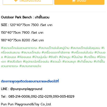
เพิ่มลงรถเข็น
สั่งซื้อ
Outdoor Park Bench : เก้าอี้ในสวน
SIZE :
120*40*75cm 7500 /Set บาท
150*40*75cm 7900 /Set บาท
180*40*75cm 8200 /Set บาท
#สนามเด็กเล่นสวนสาธารณะ #สนามเด็กเล่นในหมู่บ้าน #สนามเด็กเล่นในชุมชน #เ
ครื่องเล่นสนาม #สนามเด็กเล่น #เครื่องออกกำลังกาย #เครื่องเล่นในร่ม #บ้านบอ
ล #บ่อบอล #ห้องบอล #บ้านนุ่มนิ่ม #ชิงช้า #ม้าหมุน #ปีนป่าย #บาร์โหน #ไม้กร
ะดก #สปริงโยก #อุปกรณ์เครื่องเล่น #สวนน้ำ #สวนสนุก
#เก้าอี้สนาม #เก้าอี้ใน
สวนสาธารณะ #สนามกลางแจ้ง
ต้องการพูดคุยติดต่อสอบถามรายละเอียดได้ที่
LINE : @punpunplayground
Tel : 085-214-0006,092-252-0219,093-005-8329
Pun Pun Playground&Toy Co.,Ltd.