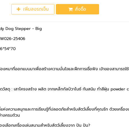
เพิ่มลงรถเข็น
สั่งซื้อ
ody Dog Stepper - Big
HCW026-25406
16*54*70
้องหมาที่ออกแบบมาเพื่อสร้างความมั่นใจและฝึกการเชื่อฟัง เจ้าของสามารถใ
ยดวัสดุ : เสาโครงสร้าง ผลิต จากเหล็กกัลป์วาไนซ์ กันสนิม ทำสีฝุ่น powd
ที่แห่งความสนุกและการเรียนรู้ที่ปลอดภัยสำหรับสัตว์เลี้ยงที่คุณรัก ด้วยเ
ย่างครบถ้วน
องเลือกเครื่องเล่นสนามสำหรับสัตว์เลี้ยงจาก ปัน ปัน?