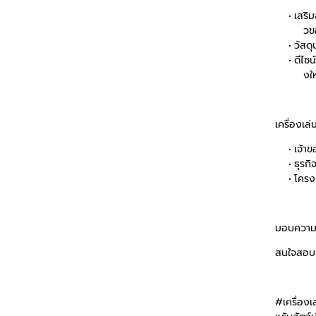
เสริ
วข
วัสด
ดีไซน
งให
เครื่องเล
เจ้าข
ธุรกิ
โครงก
มอบความสุ
สนใจสอบถา
#เครื่องเ