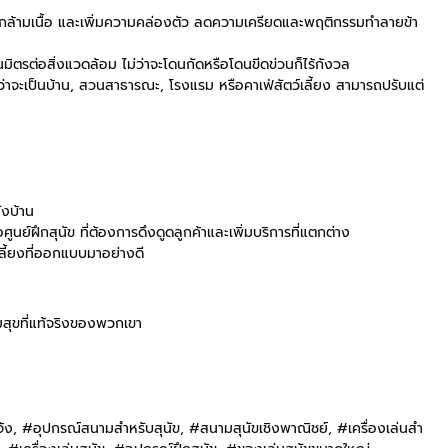
นากล้ามเนื้อ และเพิ่มความคล่องตัว ลดความเครียดและพฤติกรรมทำลายข้า
มิตรต่อสิ่งแวดล้อม ไม่ว่าจะโดนกัดหรือโดนขีดข่วนก็ไร้กังวล
ม่ว่าจะเป็นบ้าน, สวนสาธารณะ, โรงแรม หรือคาเฟ่สัตว์เลี้ยง สามารถปรับแต่
ังบ้าน
ือศูนย์ฝึกสุนัข ที่ต้องการดึงดูดลูกค้าและเพิ่มบริการที่แตกต่าง
์เลี้ยงที่ออกแบบมาอย่างดี
มสุขที่แท้จริงของพวกเขา
จ้ง, #อุปกรณ์สนามสำหรับสุนัข, #สนามสุนัขเชิงพาณิชย์, #เครื่องเล่นสำ