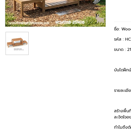
ชื่อ: Wo
รหัส : 
ขนาด : 2
บันไดฝึกน
รายละเอี
สร้างพื้น
ละจิตใจอ
ทำไมถึงต้