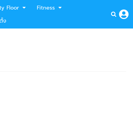
ty Floor
Fitness
ั้ง