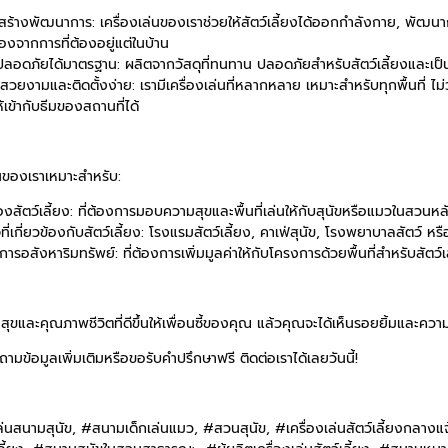
มสร้างพัฒนาการ: เครื่องเล่นของเราช่วยให้สัตว์เลี้ยงได้ออกกำลังกาย, พัฒ
องจากการที่ต้องอยู่แต่ในบ้าน
ุปลอดภัยได้มาตรฐาน: ผลิตจากวัสดุที่ทนทาน ปลอดภัยสำหรับสัตว์เลี้ยงและเป็น
์สวยงามและติดตั้งง่าย: เรามีเครื่องเล่นที่หลากหลาย เหมาะสำหรับทุกพื้นที่ ไ
้เข้ากับธีมของสถานที่ได้
่นของเราเหมาะสำหรับ:
องสัตว์เลี้ยง: ที่ต้องการมอบความสุขและพื้นที่เล่นให้กับสุนัขหรือแมวในสวนหล
จที่เกี่ยวข้องกับสัตว์เลี้ยง: โรงแรมสัตว์เลี้ยง, คาเฟ่สุนัข, โรงพยาบาลสัตว์ หร
ารอสังหาริมทรัพย์: ที่ต้องการเพิ่มมูลค่าให้กับโครงการด้วยพื้นที่สำหรับสัตว
ขและคุณภาพชีวิตที่ดีขึ้นให้เพื่อนซี้ของคุณ แล้วคุณจะได้เห็นรอยยิ้มและควา
มข้อมูลเพิ่มเติมหรือขอรับคำปรึกษาฟรี ติดต่อเราได้เลยวันนี้!
ล่นสนามสุนัข, #สนามเด็กเล่นแมว, #สวนสุนัข, #เครื่องเล่นสัตว์เลี้ยงกลางแ