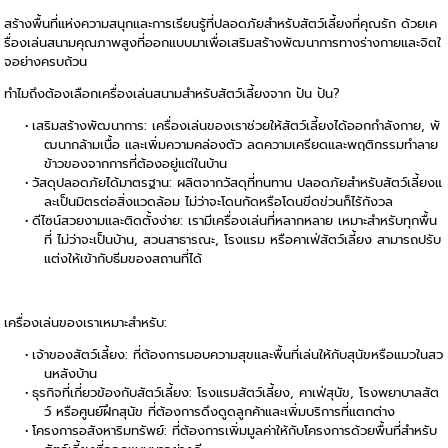
สร้างพื้นที่แห่งความสนุกและการเรียนรู้ที่ปลอดภัยสำหรับสัตว์เลี้ยงที่คุณรัก ด้วยเค
รื่องเล่นสนามคุณภาพสูงที่ออกแบบมาเพื่อเสริมสร้างพัฒนาการทางร่างกายและจิตใ
จอย่างครบถ้วน
ทำไมถึงต้องเลือกเครื่องเล่นสนามสำหรับสัตว์เลี้ยงจาก ปัน ปัน?
เสริมสร้างพัฒนาการ: เครื่องเล่นของเราช่วยให้สัตว์เลี้ยงได้ออกกำลังกาย, พั
ฒนากล้ามเนื้อ และเพิ่มความคล่องตัว ลดความเครียดและพฤติกรรมทำลาย
ข้าวของจากการที่ต้องอยู่แต่ในบ้าน
วัสดุปลอดภัยได้มาตรฐาน: ผลิตจากวัสดุที่ทนทาน ปลอดภัยสำหรับสัตว์เลี้ยงแ
ละเป็นมิตรต่อสิ่งแวดล้อม ไม่ว่าจะโดนกัดหรือโดนขีดข่วนก็ไร้กังวล
ดีไซน์สวยงามและติดตั้งง่าย: เรามีเครื่องเล่นที่หลากหลาย เหมาะสำหรับทุกพื้น
ที่ ไม่ว่าจะเป็นบ้าน, สวนสาธารณะ, โรงแรม หรือคาเฟ่สัตว์เลี้ยง สามารถปรับ
แต่งให้เข้ากับธีมของสถานที่ได้
เครื่องเล่นของเราเหมาะสำหรับ:
เจ้าของสัตว์เลี้ยง: ที่ต้องการมอบความสุขและพื้นที่เล่นให้กับสุนัขหรือแมวในสว
นหลังบ้าน
ธุรกิจที่เกี่ยวข้องกับสัตว์เลี้ยง: โรงแรมสัตว์เลี้ยง, คาเฟ่สุนัข, โรงพยาบาลสัต
ว์ หรือศูนย์ฝึกสุนัข ที่ต้องการดึงดูดลูกค้าและเพิ่มบริการที่แตกต่าง
โครงการอสังหาริมทรัพย์: ที่ต้องการเพิ่มมูลค่าให้กับโครงการด้วยพื้นที่สำหรับ