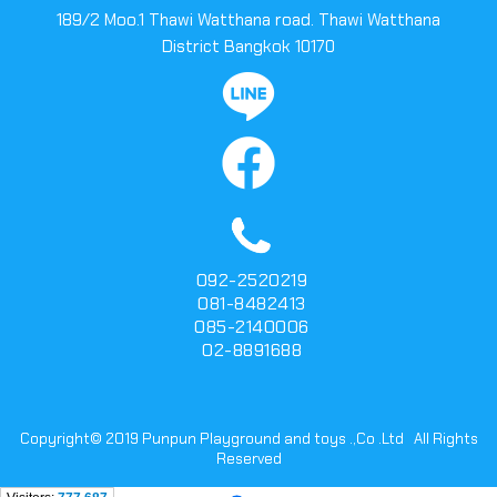
189/2 Moo.1 Thawi Watthana road. Thawi Watthana
District Bangkok 10170
092-2520219
081-8482413
085-2140006
02-8891688
Copyright© 2019 Punpun Playground and toys .,Co .Ltd All Rights
Reserved