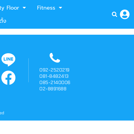
ty Floor
Fitness
ั้ง
092-2520219
081-8482413
085-2140006
02-8891688
ved