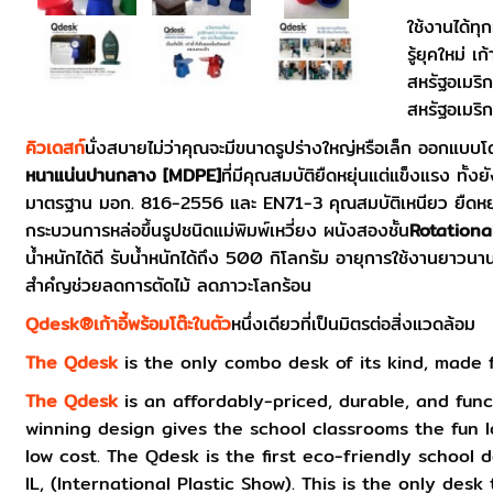
ใช้งานได้ทุ
รู้ยุคใหม่
สหรัฐอเมริ
สหรัฐอเมริ
คิวเดสก์
นั่งสบายไม่ว่าคุณจะมีขนาดรูปร่างใหญ่หรือเล็ก ออกแบบโ
หนาแน่นปานกลาง [
MDPE]
ที่มีคุณสมบัติยืดหยุ่นแต่แข็งแรง ทั
มาตรฐาน มอก. 816-2556 และ EN71-3 คุณสมบัติเหนียว ยืดหยุ่น 
กระบวนการหล่อขึ้นรูปชนิดแม่พิมพ์เหวี่ยง ผนังสองชั้น
Rotationa
น้ำหนักได้ดี รับน้ำหนักได้ถึง 500 กิโลกรัม อายุการใช้งานยาวนาน
สำคํญช่วยลดการตัดไม้ ลดภาวะโลกร้อน
Qdesk®
เก้าอี้พร้อมโต๊ะในตัว
หนึ่งเดียวที่เป็นมิตรต่อสิ่งแวดล้อม
The Qdesk
is the only combo desk of its kind, made 
The Qdesk
is an affordably-priced, durable, and fun
winning design gives the school classrooms the fun 
low cost. The Qdesk is the first eco-friendly school
IL, (International Plastic Show). This is the only de