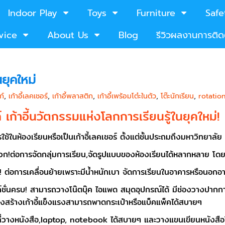
Indoor Play
Toys
Furniture
Safe
vice
About Us
Blog
รีวิวผลงานการติดต
นยุคใหม่
ก์
,
เก้าอี้เลคเชอร์
,
เก้าอี้พลาสติก
,
เก้าอี้เพร้อมโต๋ะในตัว
,
โต๊ะนักเรียน
,
rotatio
์ เก้าอี้นวัตกรรมแห่งโลกการเรียนรู้ในยุคใหม่!
ใช้ในห้องเรียนหรือเป็นเก้าอี้เลคเชอร์ ตั้งแต่ชั้นประถมถึงมหาวิทยาล
อการจัดกลุ่มการเรียน,จัดรูปแบบของห้องเรียนได้หลากหลาย โดยตัวโต
อการเคลื่อนย้ายเพราะมีน้ำหนักเบา จัดการเรียนในอาคารหรือนอกอาค
นครบ! สามารถวางโน๊ตบุ๊ค ไอแพด สมุดอุปกรณ์ได้ มีช่องวางปากกากันต
สร้างเก้าอี้แข็งแรงสามารถพาดกระเป๋าหรือแบ็คแพ็คได้สบายๆ
ที่วางหนังสือ,laptop, notebook ได้สบายๆ และวางแขนเขียนหนังสือได