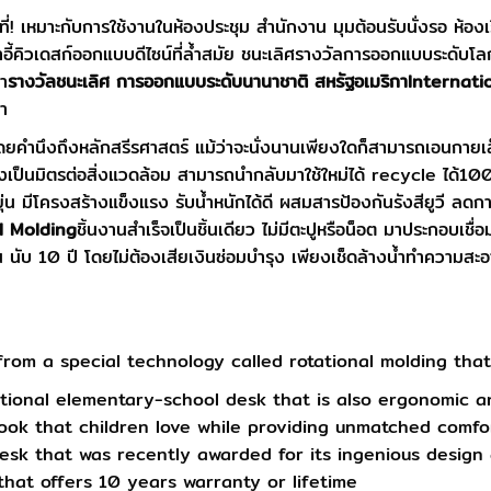
กที่! เหมาะกับการใช้งานในห้องประชุม สำนักงาน มุมต้อนรับนั่งรอ ห้อง
 เก้าอี้คิวเดสก์ออกแบบดีไซน์ที่ล้ำสมัย ชนะเลิศรางวัลการออกแบบ
กา
รางวัลชนะเลิศ การออกแบบระดับนานาชาติ สหรัฐอเมริกา
Internati
กา
ดยคำนึงถึงหลักสรีรศาสตร์ แม้ว่าจะนั่งนานเพียงใดก็สามารถเอนกายเล็
้งยังเป็นมิตรต่อสิ่งแวดล้อม สามารถนำกลับมาใช้ใหม่ได้ recycle ได้10
มีโครงสร้างแข็งแรง รับน้ำหนักได้ดี ผสมสารป้องกันรังสียูวี ลดกา
l Molding
ชิ้นงานสำเร็จเป็นชิ้นเดียว ไม่มีตะปูหรือน็อต มาประกอบเช
 นับ 10 ปี โดยไม่ต้องเสียเงินซ่อมบำรุง เพียงเช็ดล้างน้ำทำความสะอาด 
from a special technology called rotational molding tha
ctional elementary-school desk that is also ergonomic an
look that children love while providing unmatched comf
 desk that was recently awarded for its ingenious design
sk that offers 10 years warranty or lifetime