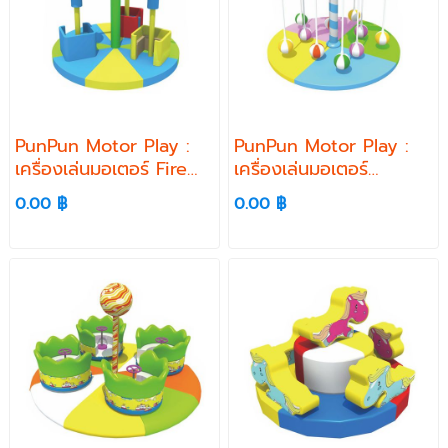
PunPun Motor Play :
PunPun Motor Play :
เครื่องเล่นมอเตอร์ Fire
เครื่องเล่นมอเตอร์
Balloon
Coconut Tree
0.00 ฿
0.00 ฿