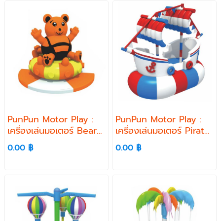
PunPun Motor Play :
PunPun Motor Play :
เครื่องเล่นมอเตอร์ Bear
เครื่องเล่นมอเตอร์ Pirate
Fun
Ship
0.00 ฿
0.00 ฿